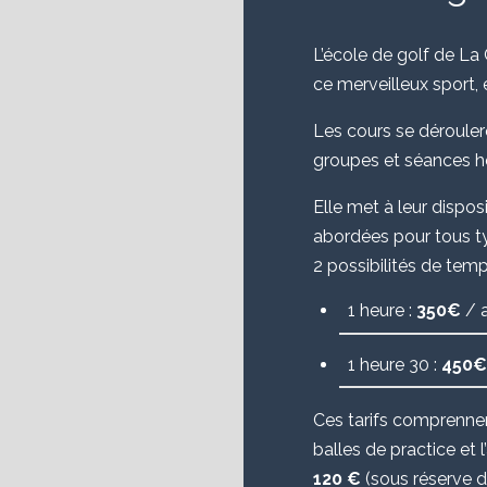
L’école de golf de La
ce merveilleux sport, 
Les cours se déroulero
nt
groupes et séances h
Elle met à leur dispos
abordées pour tous t
2 possibilités de temp
1 heure :
350€
/ a
1 heure 30 :
450€
Ces tarifs comprennen
balles de practice et 
120 €
(sous réserve de