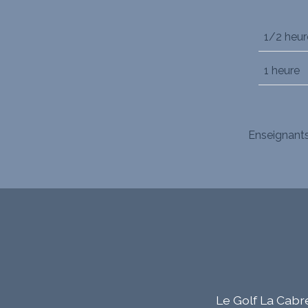
1/2 heur
1 heure
Enseignants
À
propos
Le Golf La Cabre