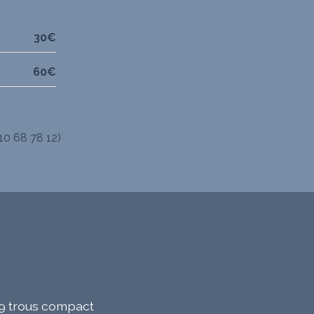
30€
60€
10 68 78 12)
n 9 trous compact