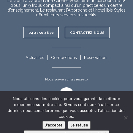
Le Golf La Cabre d’Or à Cabriès vous offre un parcours de 18
trous, un 9 trous compact ainsi qu'un practice et un centre
d’enseignement. Le restaurant l'Approche et l'hotel Ibis Styles
offrent leurs services respectifs.
Contact
04 42 50 46 72
CONTACTEZ-NOUS
Rubriques
complémentaires
Actualités
Compétitions
Réservation
Nous suivre sur les réseaux
Facebook
Nous utilisons des cookies pour vous garantir la meilleure
expérience sur notre site. Si vous continuez à utiliser ce
dernier, nous considérerons que vous acceptez l'utilisation des
cookies.
Appel
Informations
Nous
©Golf La Cabre d'Or 2019-2026 - Tous droits réservés
appeler
Mentions légales
Politique de confidentialité
J'accepte
Je refuse
en
légales
maintenant
un
:
04