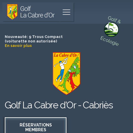
Golf
Parcours
La
de
Afficher
Cabre
18
Golf &
le
d'Or
trous
menu
unique
Aller
à
au
Nouveauté: 9 Trous Compact
Ecologie
Cabriès
menu
(voiturette non autorisée)
En savoir plus
principal
Aller
au
contenu
principal
es
Aller
au
pied
de
es
page
Golf La Cabre d'Or - Cabriès
es
RÉSERVATIONS
MEMBRES