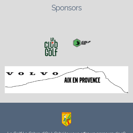
Sponsors
À
propos