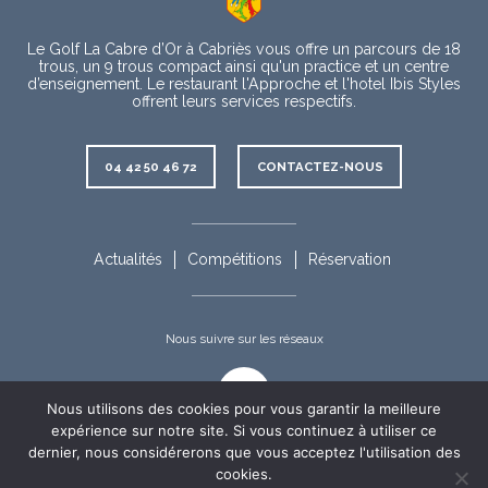
propos
Le Golf La Cabre d’Or à Cabriès vous offre un parcours de 18
trous, un 9 trous compact ainsi qu'un practice et un centre
d’enseignement. Le restaurant l'Approche et l'hotel Ibis Styles
offrent leurs services respectifs.
Contact
04 42 50 46 72
CONTACTEZ-NOUS
Rubriques
complémentaires
Actualités
Compétitions
Réservation
Nous suivre sur les réseaux
Facebook
Nous utilisons des cookies pour vous garantir la meilleure
expérience sur notre site. Si vous continuez à utiliser ce
dernier, nous considérerons que vous acceptez l'utilisation des
cookies.
Nous
©Golf La Cabre d'Or 2019-2026 - Tous droits réservés