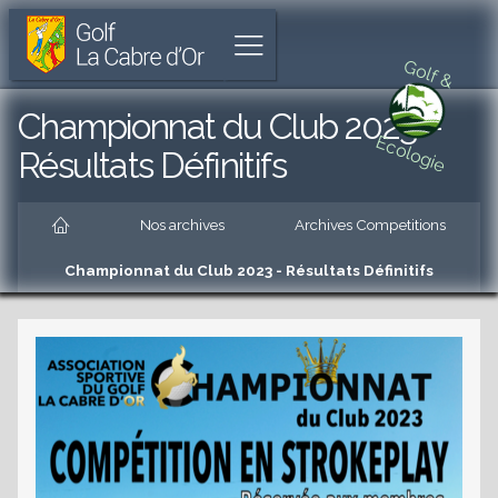
Golf
Parcours
Aller
La
de
à
Afficher
Cabre
18
l'accueil
Golf &
le
d'Or
trous
menu
unique
Aller
Championnat du Club 2023 –
à
au
Ecologie
Cabriès
menu
Résultats Définitifs
principal
Aller
Accueil
au
Nos archives
Archives Competitions
contenu
principal
Championnat du Club 2023 - Résultats Définitifs
es
Aller
au
pied
de
es
page
es