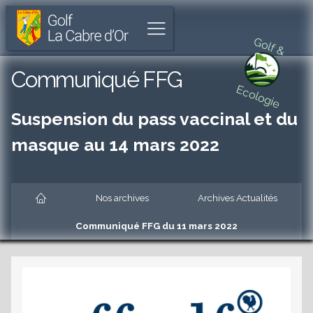
Golf
Parcours
Aller
La
de
à
Afficher
Cabre
18
l'accueil
Golf &
le
d'Or
trous
menu
unique
Aller
Communiqué FFG
à
au
Ecologie
Cabriès
menu
principal
Suspension du pass vaccinal et du
Aller
au
masque au 14 mars 2022
contenu
principal
es
Aller
au
Accueil
Nos archives
Archives Actualités
pied
de
es
Communiqué FFG du 11 mars 2022
page
es