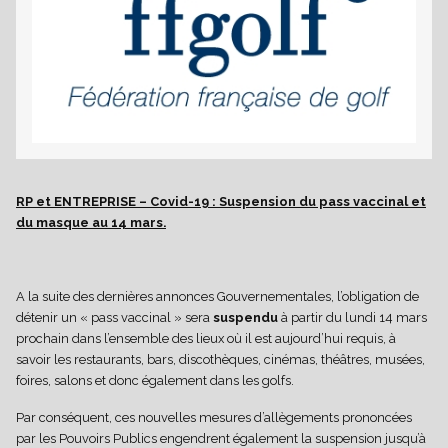
es
RP et ENTREPRISE – Covid-19 : Suspension du pass vaccinal et
du masque au 14 mars.
A la suite des dernières annonces Gouvernementales, l’obligation de
détenir un « pass vaccinal » sera
suspendu
à partir du lundi 14 mars
prochain dans l’ensemble des lieux où il est aujourd’hui requis, à
savoir les restaurants, bars, discothèques, cinémas, théâtres, musées,
foires, salons et donc également dans les golfs.
Par conséquent, ces nouvelles mesures d’allègements prononcées
par les Pouvoirs Publics engendrent également la suspension jusqu’à