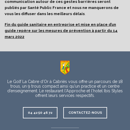
communication autour de ces gestes barrières seront
publiés par Santé Public France et nous ne manquerons de
vous les diffuser dans les meilleurs délais
.
Fin du guide sanitaire en entreprise et mise en place d’un
guide repère sur les mesures de prévention à partir du 14
mars 2022
À
propos
Le Golf La Cabre d’Or à Cabriès vous offre un parcours de 18
trous, un 9 trous compact ainsi qu'un practice et un centre
d’enseignement. Le restaurant l'Approche et l'hotel Ibis Styles
offrent leurs services respectifs.
Contact
04 42 50 46 72
CONTACTEZ-NOUS