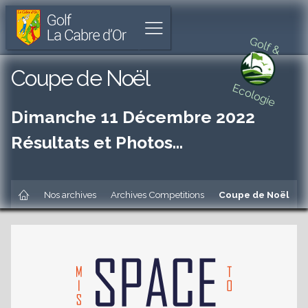
Golf
Parcours
Aller
La
de
à
Afficher
Cabre
18
l'accueil
Golf &
le
d'Or
trous
menu
unique
Aller
Coupe de Noël
à
au
Ecologie
Cabriès
menu
principal
Dimanche 11 Décembre 2022
Aller
au
Résultats et Photos…
contenu
principal
es
Aller
au
Accueil
Nos archives
Archives Competitions
Coupe de Noël
pied
de
es
page
es