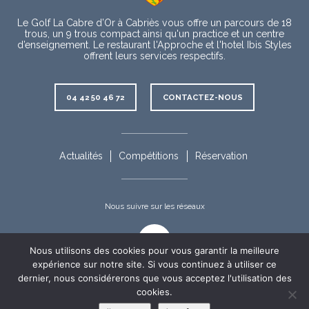
Le Golf La Cabre d’Or à Cabriès vous offre un parcours de 18
trous, un 9 trous compact ainsi qu'un practice et un centre
d’enseignement. Le restaurant l'Approche et l'hotel Ibis Styles
offrent leurs services respectifs.
Contact
04 42 50 46 72
CONTACTEZ-NOUS
Rubriques
complémentaires
Actualités
Compétitions
Réservation
Nous suivre sur les réseaux
Facebook
Nous utilisons des cookies pour vous garantir la meilleure
expérience sur notre site. Si vous continuez à utiliser ce
dernier, nous considérerons que vous acceptez l'utilisation des
cookies.
Appel
Informations
Nous
©Golf La Cabre d'Or 2019-2026 - Tous droits réservés
appeler
Mentions légales
Politique de confidentialité