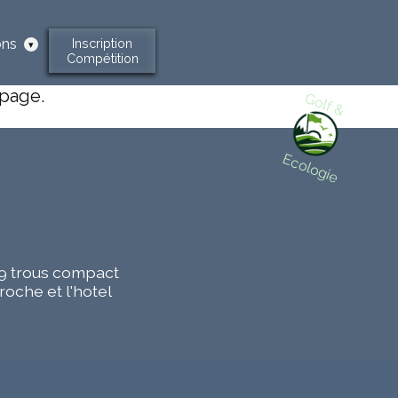
ons
Inscription
Afficher
Compétition
les
sous-
 page.
Golf &
rubriques
Ecologie
n 9 trous compact
roche et l'hotel