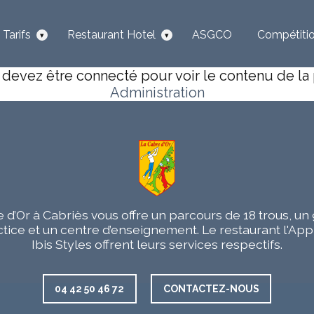
Tarifs
Restaurant Hotel
ASGCO
Compétiti
rifs
Restaurant
Inscriptions
cher
Afficher
Afficher
reen-
l’Approche
Compétitions
les
les
ees
s-
sous-
sous-
devez être connecté pour voir le contenu de la
iques
rubriques
rubriques
Hôtel
Calendrier
Administration
rifs
Ibis
Compétitions
otisations
Styles
026
Départs
Compétitions
e
Pages
lub
Résultats
de
Compétitions
publication
des
Articles
départs
Ranking
 d’Or à Cabriès vous offre un parcours de 18 trous, u
de
125
et
publication
ctice et un centre d’enseignement. Le restaurant l'App
des
des
Ibis Styles offrent leurs services respectifs.
résultats
résultats
04 42 50 46 72
CONTACTEZ-NOUS