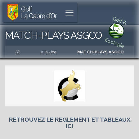
Golf
Parcours
Aller
La
de
à
Afficher
Cabre
18
l'accueil
Golf &
le
d'Or
trous
menu
unique
Aller
MATCH-PLAYS ASGCO
à
au
Ecologie
Cabriès
menu
Accueil
principal
A la Une
MATCH-PLAYS ASGCO
Aller
au
contenu
principal
es
Aller
au
pied
de
es
page
RETROUVEZ LE REGLEMENT ET TABLEAUX
es
ICI