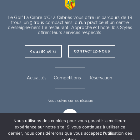
propos
Le Golf La Cabre d’Or à Cabriès vous offre un parcours de 18
trous, un 9 trous compact ainsi qu'un practice et un centre
d’enseignement. Le restaurant l'Approche et l'hotel Ibis Styles
offrent leurs services respectifs.
Contact
04 42 50 46 72
CONTACTEZ-NOUS
Rubriques
complémentaires
Actualités
Compétitions
Réservation
Nous suivre sur les réseaux
Facebook
Nous utilisons des cookies pour vous garantir la meilleure
expérience sur notre site. Si vous continuez à utiliser ce
dernier, nous considérerons que vous acceptez l'utilisation des
cookies.