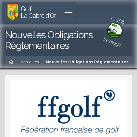
Golf
Parcours
Aller
La
de
à
Afficher
Cabre
18
l'accueil
Golf &
le
d'Or
trous
menu
unique
Aller
Nouvelles Obligations
à
au
Ecologie
Cabriès
menu
Règlementaires
principal
Aller
Accueil
au
Actualités
Nouvelles Obligations Règlementaires
contenu
principal
es
Aller
au
pied
de
es
page
es