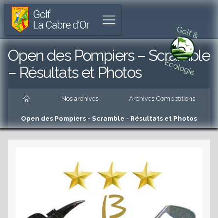
Golf
Parcours
Aller
La
de
à
Afficher
Cabre
18
l'accueil
Golf &
le
d'Or
trous
menu
unique
Aller
Open des Pompiers – Scramble
à
au
Ecologie
Cabriès
menu
– Résultats et Photos
principal
Aller
Accueil
au
Nos archives
Archives Competitions
contenu
principal
Open des Pompiers - Scramble - Résultats et Photos
es
Aller
au
pied
de
es
page
es