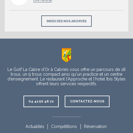
INDEX DES NOS ARCHIVES
À
propos
Le Golf La Cabre d’Or à Cabriès vous offre un parcours de 18
trous, un 9 trous compact ainsi qu'un practice et un centre
d’enseignement. Le restaurant l'Approche et l'hotel Ibis Styles
offrent leurs services respectifs.
Contact
04 42 50 46 72
CONTACTEZ-NOUS
Rubriques
complémentaires
Actualités
Compétitions
Réservation