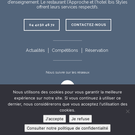
d’enseignement. Le restaurant l'Approche et l'hotel Ibis Styles
offrent leurs services respectifs.
Contact
04 42 50 46 72
CONTACTEZ-NOUS
Rubriques
complémentaires
Actualités
Compétitions
Réservation
Nous suivre sur les réseaux
Facebook
Nous utilisons des cookies pour vous garantir la meilleure
expérience sur notre site. Si vous continuez à utiliser ce
dernier, nous considérerons que vous acceptez l'utilisation des
cookies.
Appel
Informations
Nous
©Golf La Cabre d'Or 2019-2026 - Tous droits réservés
appeler
Mentions légales
Politique de confidentialité
J'accepte
Je refuse
en
légales
maintenant
un
:
04
Consulter notre politique de confidentialité
42
clic
50