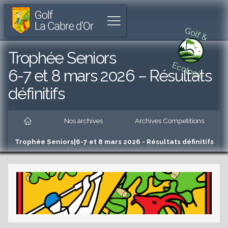
Golf
Parcours
Aller
La
de
à
Afficher
Cabre
18
l'accueil
Golf &
le
d'Or
trous
menu
unique
Aller
Trophée Seniors
à
au
Ecologie
Cabriès
menu
6-7 et 8 mars 2026 – Résultats
principal
définitifs
Aller
au
contenu
Accueil
principal
Nos archives
Archives Competitions
es
Aller
au
Trophée Seniors|6-7 et 8 mars 2026 - Résultats définitifs
pied
de
es
page
es