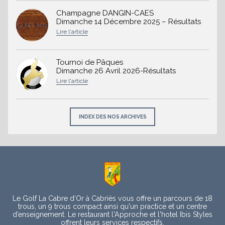
Champagne DANGIN-CAES
Dimanche 14 Décembre 2025 – Résultats
Tournoi de Pâques
Dimanche 26 Avril 2026-Résultats
INDEX DES NOS ARCHIVES
À
propos
Le Golf La Cabre d’Or à Cabriès vous offre un parcours de 18
trous, un 9 trous compact ainsi qu'un practice et un centre
d’enseignement. Le restaurant l'Approche et l'hotel Ibis Styles
offrent leurs services respectifs.