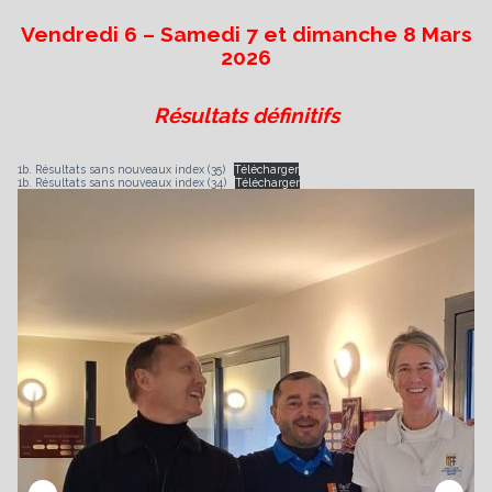
Vendredi 6 – Samedi 7 et dimanche 8 Mars
2026
es
Résultats définitifs
1b. Résultats sans nouveaux index (35)
Télécharger
1b. Résultats sans nouveaux index (34)
Télécharger