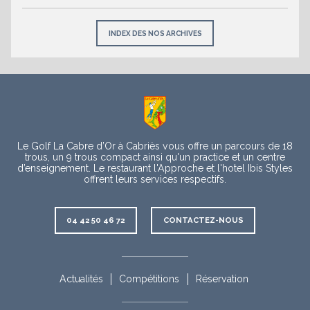
INDEX DES NOS ARCHIVES
À
propos
Le Golf La Cabre d’Or à Cabriès vous offre un parcours de 18
trous, un 9 trous compact ainsi qu'un practice et un centre
d’enseignement. Le restaurant l'Approche et l'hotel Ibis Styles
offrent leurs services respectifs.
Contact
04 42 50 46 72
CONTACTEZ-NOUS
Rubriques
complémentaires
Actualités
Compétitions
Réservation