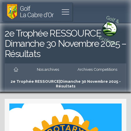
Golf
Parcours
Aller
La
de
à
Afficher
Cabre
18
l'accueil
Golf &
le
d'Or
trous
menu
unique
Aller
2e Trophée RESSOURCE
à
au
Ecologie
Cabriès
menu
Dimanche 30 Novembre 2025 –
principal
Résultats
Aller
au
contenu
Accueil
principal
Nos archives
Archives Competitions
es
Aller
au
2e Trophée RESSOURCE|Dimanche 30 Novembre 2025 -
pied
Résultats
de
es
page
es