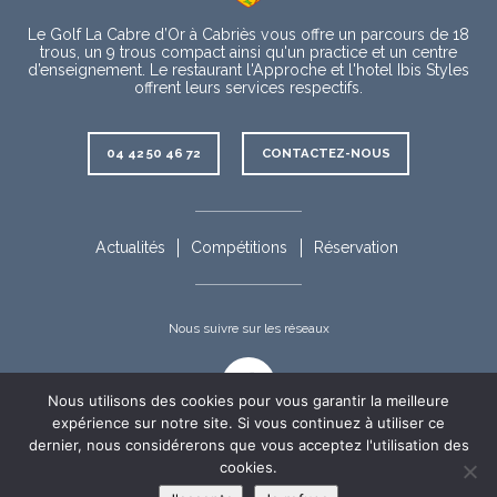
Le Golf La Cabre d’Or à Cabriès vous offre un parcours de 18
trous, un 9 trous compact ainsi qu'un practice et un centre
d’enseignement. Le restaurant l'Approche et l'hotel Ibis Styles
offrent leurs services respectifs.
Contact
04 42 50 46 72
CONTACTEZ-NOUS
Rubriques
complémentaires
Actualités
Compétitions
Réservation
Nous suivre sur les réseaux
Facebook
Nous utilisons des cookies pour vous garantir la meilleure
expérience sur notre site. Si vous continuez à utiliser ce
dernier, nous considérerons que vous acceptez l'utilisation des
cookies.
Appel
Informations
Nous
©Golf La Cabre d'Or 2019-2026 - Tous droits réservés
appeler
Mentions légales
Politique de confidentialité