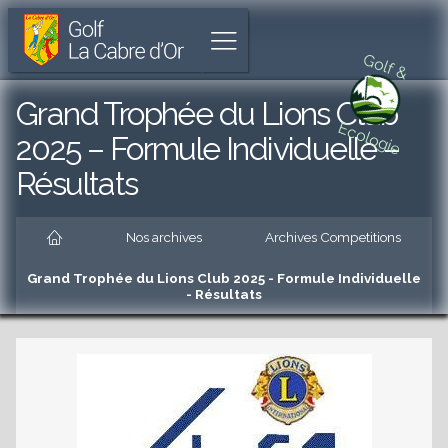
Golf
Parcours
Aller
La
de
à
Afficher
Cabre
18
l'accueil
Golf &
le
d'Or
trous
menu
unique
Aller
Grand Trophée du Lions Club
à
au
Ecologie
Cabriès
menu
2025 – Formule Individuelle –
principal
Résultats
Aller
au
contenu
Accueil
principal
Nos archives
Archives Competitions
es
Aller
au
Grand Trophée du Lions Club 2025 - Formule Individuelle
pied
- Résultats
de
es
page
es